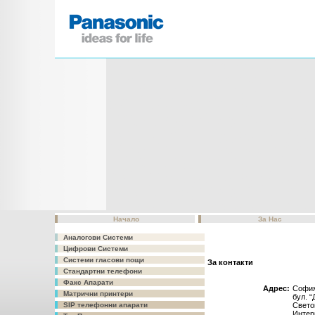
Начало
За Нас
Аналогови Системи
Цифрови Системи
Системи гласови пощи
За контакти
Стандартни телефони
Факс Апарати
Адрес:
София
Матрични принтери
бул. “
Свето
SIP телефонни апарати
Интер