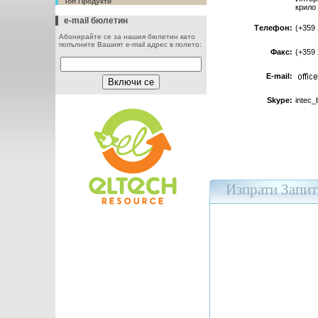
Топ Продукти
крило 
e-mail бюлетин
Tелефон:
(+359 
Абонирайте се за нашия бюлетин като
попълните Вашият e-mail адрес в полето:
Факс:
(+359 
E-mail:
Skype:
intec_
Изпрати Запит