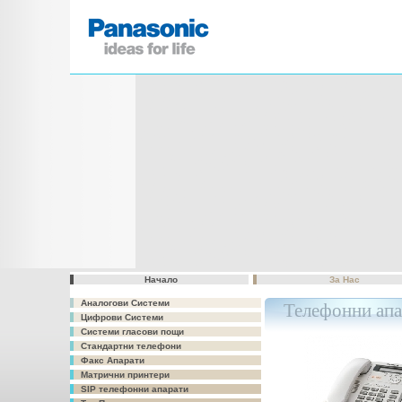
Начало
За Нас
Аналогови Системи
Телефонни апа
Цифрови Системи
Системи гласови пощи
Стандартни телефони
Факс Апарати
Матрични принтери
SIP телефонни апарати