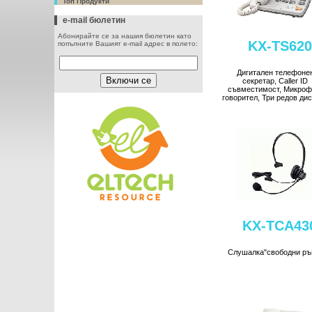
Топ Продукти
e-mail бюлетин
Абонирайте се за нашия бюлетин като
KX-TS620
попълните Вашият e-mail адрес в полето:
Дигитален телефоне
секретар, Caller ID
съвместимост, Микроф
говорител, Три редов ди
KX-TCA43
Слушалка"свободни ръ